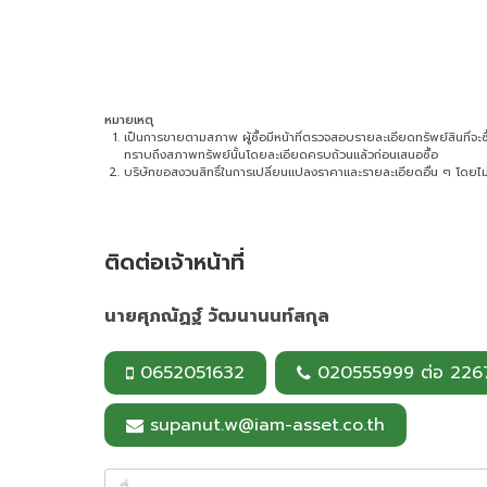
หมายเหตุ
เป็นการขายตามสภาพ ผู้ซื้อมีหน้าที่ตรวจสอบรายละเอียดทรัพย์สินที่จะซื้อ 
ทราบถึงสภาพทรัพย์นั้นโดยละเอียดครบถ้วนแล้วก่อนเสนอซื้อ
บริษัทขอสงวนสิทธิ์ในการเปลี่ยนแปลงราคาและรายละเอียดอื่น ๆ โดยไม่
ติดต่อเจ้าหน้าที่
นายศุภณัฏฐ์ วัฒนานนท์สกุล
0652051632
020555999 ต่อ 226
supanut.w@iam-asset.co.th