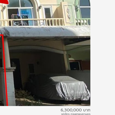
6,300,000 บาท
นนท์กาญจน์
จตุจักร กรุงเทพมหานคร
61IAM-A-0005