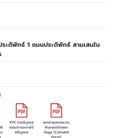
ะดิพัทธ์ 1 ถนนประดิพัทธ์ สามเสนใน
ร
์
KYC กรณีบุคคล
เอกสารแสดงความ
ธี
ธรรมดาและกรณี
ยินยอมเปิดเผย
าร
นิติบุคคล
ข้อมูล (Consent
ย
Form)