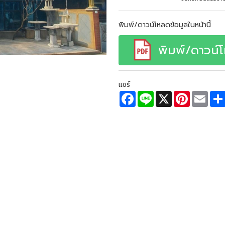
พิมพ์/ดาวน์โหลดข้อมูลในหน้านี้
พิมพ์/ดาวน์
แชร์
F
L
X
P
E
a
i
i
m
c
n
n
a
e
e
t
i
b
e
l
o
r
o
e
k
s
t