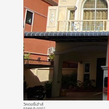
วิคตอรี่เฮ้าส์
61IAM-B-0007