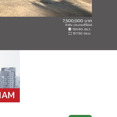
7,500,000 บาท
หัวหิน ประจวบคีรีขันธ์
65IAM-C-0211
130.60 ตร.ว.
อาคารพาณิชย์
157.50 ตร.ม.