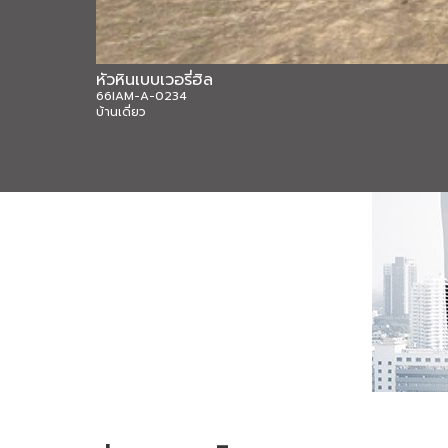
หัวหินเบบเวอรี่ฮิล
66IAM-A-0234
บ้านเดี่ยว