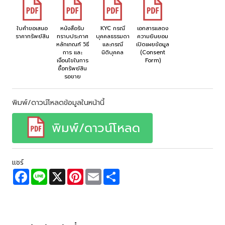
ใบคำขอเสนอ
หนังสือรับ
KYC กรณี
เอกสารแสดง
ราคาทรัพย์สิน
ทราบประกาศ
บุคคลธรรมดา
ความยินยอม
หลักเกณฑ์ วิธี
และกรณี
เปิดเผยข้อมูล
การ และ
นิติบุคคล
(Consent
เงื่อนไขในการ
Form)
ซื้อทรัพย์สิน
รอขาย
พิมพ์/ดาวน์โหลดข้อมูลในหน้านี้
พิมพ์/ดาวน์โหลด
แชร์
F
L
X
P
E
S
a
i
i
m
h
c
n
n
a
a
e
e
t
i
r
b
e
l
e
o
r
o
e