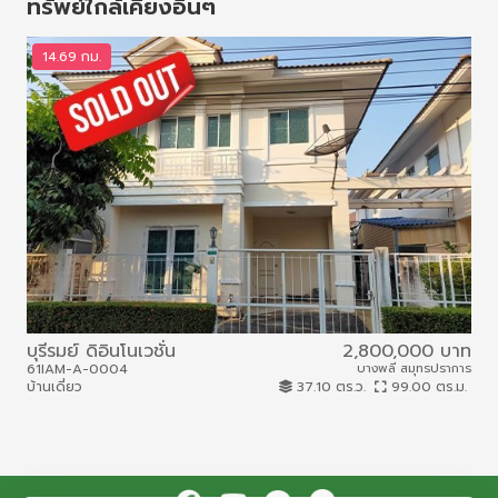
ทรัพย์ใกล้เคียงอื่นๆ
14.69 กม.
1
บุรีรมย์ ดิอินโนเวชั่น
2,800,000 บาท
พฤ
61IAM-A-0004
บางพลี สมุทรปราการ
61I
บ้านเดี่ยว
37.10 ตร.ว.
99.00 ตร.ม.
บ้าน