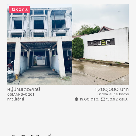
12.62 กม.
1
หมู่บ้านเดอะคิวบ์
1,200,000 บาท
หมู
66IAM-B-0261
บางพลี สมุทรปราการ
66I
ทาวน์เฮ้าส์
19.00 ตร.ว.
150.92 ตร.ม.
ทาวน