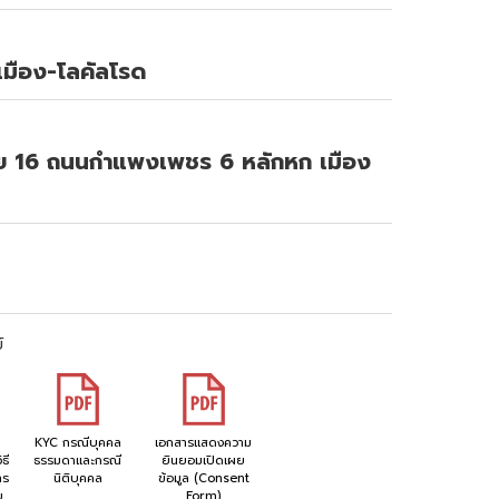
เมือง-โลคัลโรด
อย 16 ถนนกำแพงเพชร 6 หลักหก เมือง
์
KYC กรณีบุคคล
เอกสารแสดงความ
ธี
ธรรมดาและกรณี
ยินยอมเปิดเผย
าร
นิติบุคคล
ข้อมูล (Consent
ย
Form)