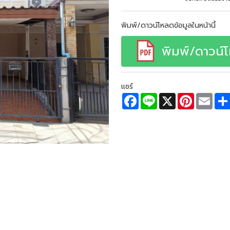
พิมพ์/ดาวน์โหลดข้อมูลในหน้านี้
พิมพ์/ดาวน์
แชร์
F
L
X
P
E
a
i
i
m
c
n
n
a
e
e
t
i
b
e
l
o
r
o
e
k
s
t