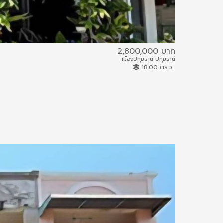
2,800,000 บาท
หมู่บ้านสราสินี
เมืองปทุมธานี ปทุมธานี
66IAM-C-0229
18.00 ตร.ว.
อาคารพาณิชย์
10.27 กม.