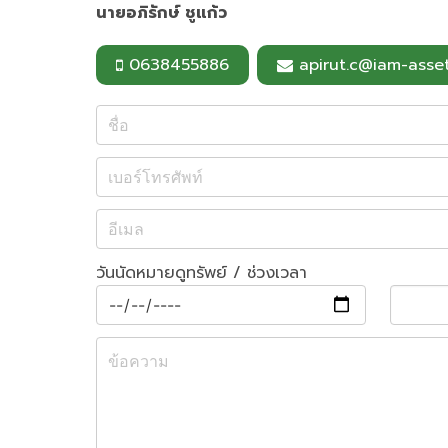
นายอภิรักษ์ ชูแก้ว
0638455886
apirut.c@iam-asset
วันนัดหมายดูทรัพย์ / ช่วงเวลา