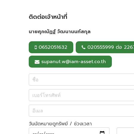
ติดต่อเจ้าหน้าที่
นายศุภณัฏฐ์ วัฒนานนท์สกุล
0652051632
020555999 ต่อ 226
supanut.w@iam-asset.co.th
วันนัดหมายดูทรัพย์ / ช่วงเวลา