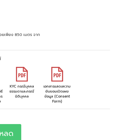
ซอยเพียง 850 เมตร จาก
์
KYC กรณีบุคคล
เอกสารแสดงความ
ธี
ธรรมดาและกรณี
ยินยอมเปิดเผย
าร
นิติบุคคล
ข้อมูล (Consent
ย
Form)
โหลด