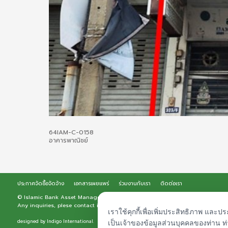
64IAM-C-0158
อาคารพาณิชย์
ประกาศจัดซื้อจัดจ้าง
เอกสารเผยแพร่
ร่วมงานกับเรา
ติดต่อเรา
© Islamic Bank Asset Management - IAM. All rights reserved.
Any inquiries, plese contact
iam.admin@iam-asset.co.th
|
เกี่ยวกับกฎหมาย
|
นโ
เราใช้คุกกี้เพื่อเพิ่มประสิทธิภาพ และ
เป็นเจ้าของข้อมูลส่วนบุคคลของท่าน 
designed by
Indigo International.