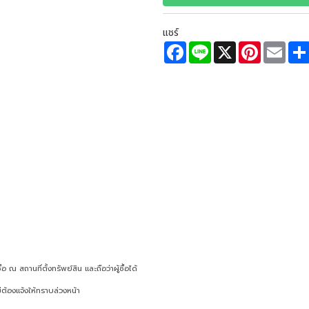
แชร์
F
L
X
P
E
a
i
i
m
c
n
n
a
e
e
t
i
b
e
l
o
r
o
e
k
s
t
ณ สถานที่ตั้งทรัพย์สิน และถือว่าผู้ซื้อได้
ต้องแจ้งให้ทราบล่วงหน้า