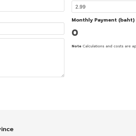
Monthly Payment (baht)
0
Note
Calculations and costs are ap
vince