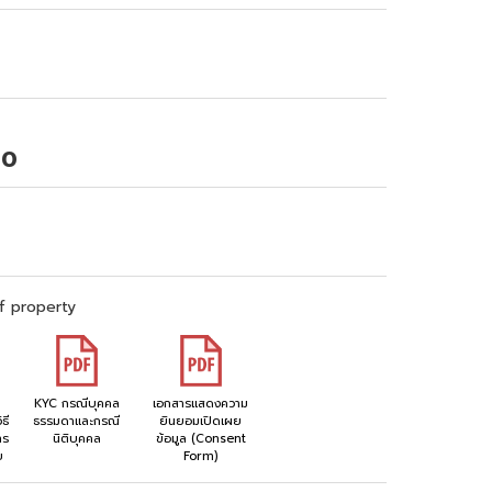
70
f property
KYC กรณีบุคคล
เอกสารแสดงความ
ธี
ธรรมดาและกรณี
ยินยอมเปิดเผย
าร
นิติบุคคล
ข้อมูล (Consent
ย
Form)