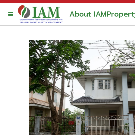
About IAM
Propert