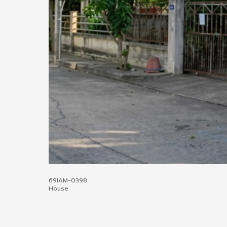
69IAM-0398
House