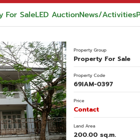
y For Sale
LED Auction
News/Activities
Property Group
Property For Sale
Property Code
69IAM-0397
Price
Contact
Land Area
200.00 sq.m.