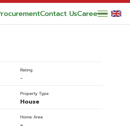
Procurement
Contact Us
Career
Rating
-
Property Type
House
Home Area
-