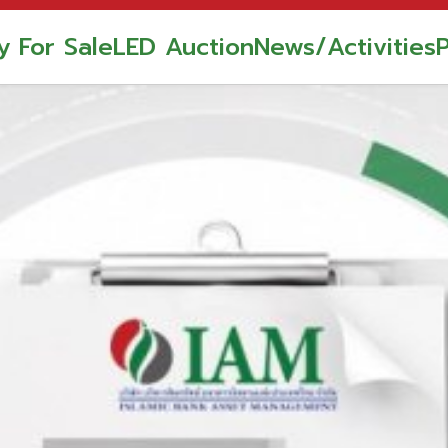
y For Sale
LED Auction
News/Activities