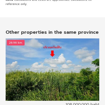
reference only.
Other properties in the same province
26.96 km.
4
108,000,000 baht