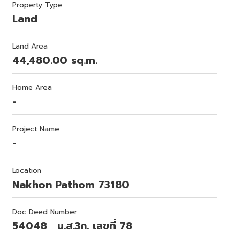
Property Type
Land
Land Area
44,480.00 sq.m.
Home Area
-
Project Name
-
Location
Nakhon Pathom 73180
Doc Deed Number
54048 , น.ส.3ก. เลขที่ 78