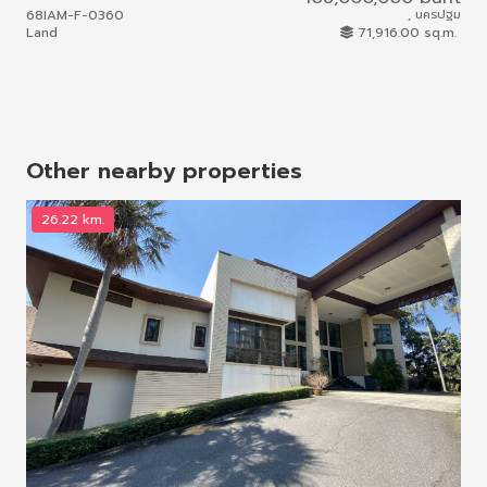
68IAM-F-0360
, นครปฐม
69I
Land
71,916.00 sq.m.
Hou
Other nearby properties
26.22 km.
2