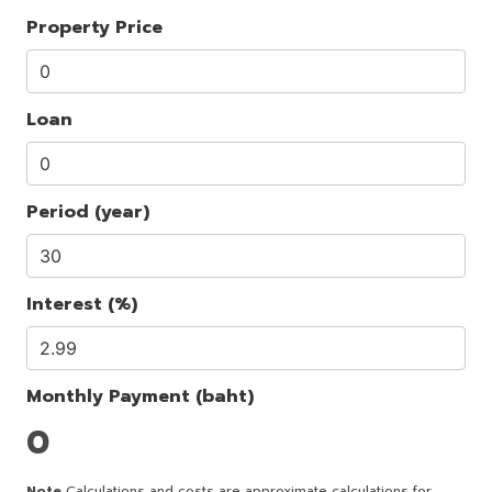
Property Price
Loan
Period (year)
Interest (%)
Monthly Payment (baht)
0
Note
Calculations and costs are approximate calculations for