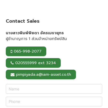
c
n
n
a
a
e
e
t
i
r
b
e
l
e
o
r
o
e
Contact Sales
k
s
t
นางสาวพิมพ์พิยดา อัครเมธายุทธ
ผู้ชำนาญการ 1 ส่วนจำหน่ายทรัพย์สิน
065-998-2077
020555999 ext 3234
pimpiyada.a@iam-asset.co.th