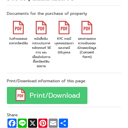
Documents for the purchase of property
ใบคำขอเสนอ
หนังสือรับ
KYC กรณี
เอกสารแสดง
ราคาทรัพย์สิน
ทราบประกาศ
บุคคลธรรมดา
ความยินยอม
หลักเกณฑ์ วิธี
และกรณี
เปิดเผยข้อมูล
การ และ
นิติบุคคล
(Consent
เงื่อนไขในการ
Form)
ซื้อทรัพย์สิน
รอขาย
Print/Download information of this page
Print/Download
Share
F
L
X
P
E
S
a
i
i
m
h