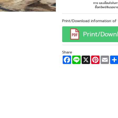
การ และเงื่อนไขในก
ซื้อทรัพย์สินรอขา
Print/Download information of 
Print/Down
Share
F
L
X
P
E
a
i
i
m
c
n
n
a
e
e
t
i
b
e
l
o
r
o
e
k
s
t