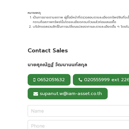
หมายเหตุ
เป็นการขายตามสภาพ ผู้ซื้อมีหน้าที่ตรวจสอบรายละเอียดทรัพย์สินที่จะซื้อ 
ทราบถึงสภาพทรัพย์นั้นโดยละเอียดครบถ้วนแล้วก่อนเสนอซื้อ
บริษัทขอสงวนสิทธิ์ในการเปลี่ยนแปลงราคาและรายละเอียดอื่น ๆ โดยไม่
Contact Sales
นายศุภณัฏฐ์ วัฒนานนท์สกุล
0652051632
020555999 ext 22
supanut.w@iam-asset.co.th