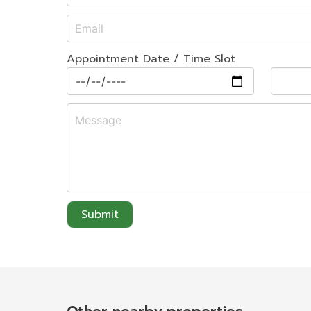
Appointment Date / Time Slot
Submit
Other nearby properties