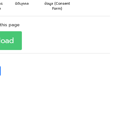
าร
นิติบุคคล
ข้อมูล (Consent
ย
Form)
this page
load
S
h
a
r
e