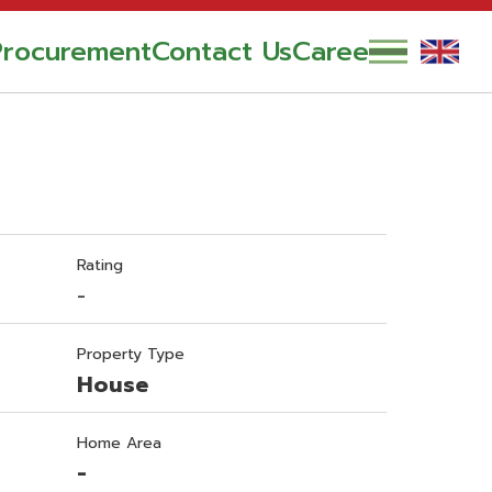
Procurement
Contact Us
Career
Rating
-
Property Type
House
Home Area
-