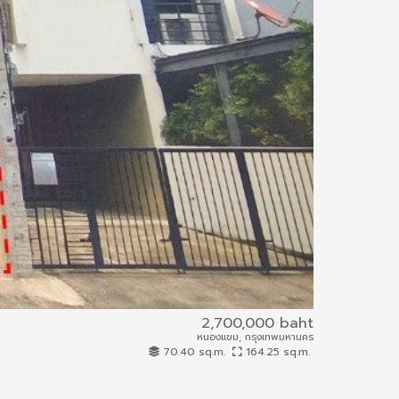
2,700,000 baht
Nonthakarn
หนองแขม, กรุงเทพมหานคร
61IAM-A-0005
70.40 sq.m.
164.25 sq.m.
House