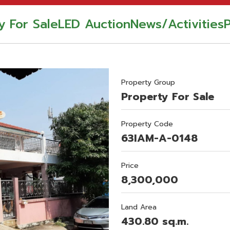
y For Sale
LED Auction
News/Activities
Property Group
Property For Sale
Property Code
63IAM-A-0148
Price
8,300,000
Land Area
430.80 sq.m.