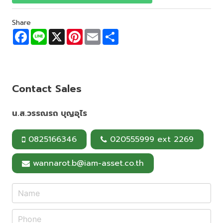
Share
F
L
X
P
E
S
a
i
i
m
h
c
n
n
a
a
e
e
t
i
r
b
e
l
e
o
r
o
e
Contact Sales
k
s
t
น.ส.วรรณรถ บุญอุไร
0825166346
020555999 ext 2269
wannarot.b@iam-asset.co.th