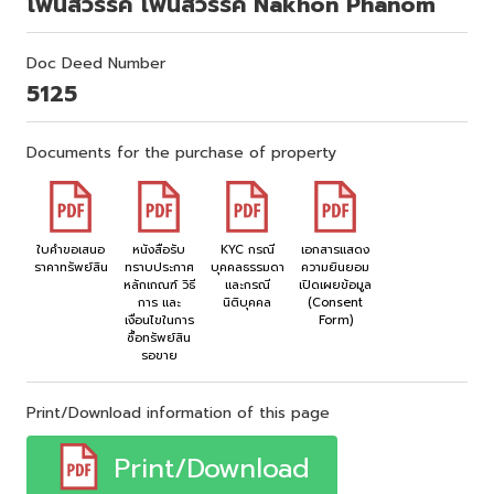
โพนสวรรค์ โพนสวรรค์ Nakhon Phanom
Doc Deed Number
5125
Documents for the purchase of property
ใบคำขอเสนอ
หนังสือรับ
KYC กรณี
เอกสารแสดง
ราคาทรัพย์สิน
ทราบประกาศ
บุคคลธรรมดา
ความยินยอม
หลักเกณฑ์ วิธี
และกรณี
เปิดเผยข้อมูล
การ และ
นิติบุคคล
(Consent
เงื่อนไขในการ
Form)
ซื้อทรัพย์สิน
รอขาย
Print/Download information of this page
Print/Download