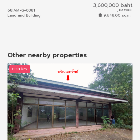
3,600,000 baht
68IAM-G-0381
, นครพนม
68I
Land and Building
9,648.00 sq.m.
Hou
Other nearby properties
0.38 km.
1