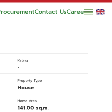
Procurement
Contact Us
Career
Rating
-
Property Type
House
Home Area
141.00 sq.m.