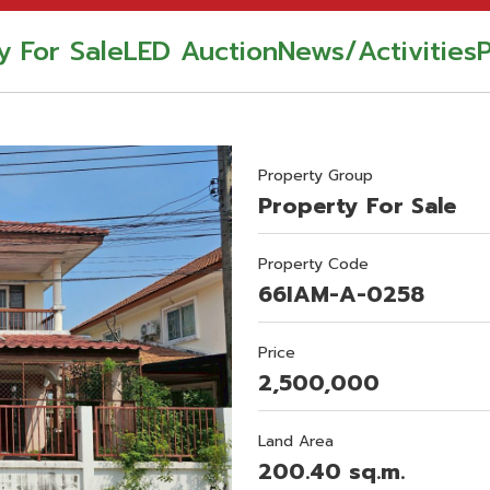
y For Sale
LED Auction
News/Activities
Property Group
Property For Sale
Property Code
66IAM-A-0258
Price
2,500,000
Land Area
200.40 sq.m.