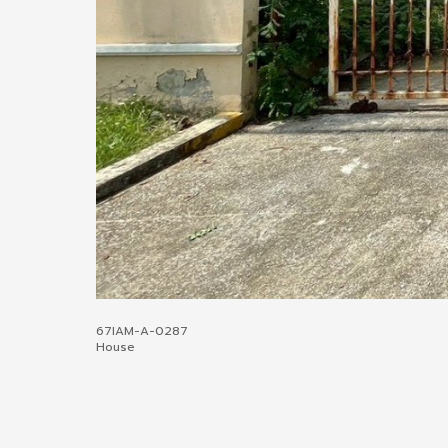
67IAM-A-0287
House