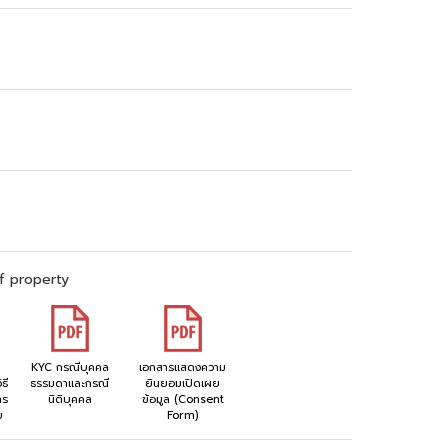
f property
KYC กรณีบุคคล
เอกสารแสดงความ
ธี
ธรรมดาและกรณี
ยินยอมเปิดเผย
าร
นิติบุคคล
ข้อมูล (Consent
ย
Form)