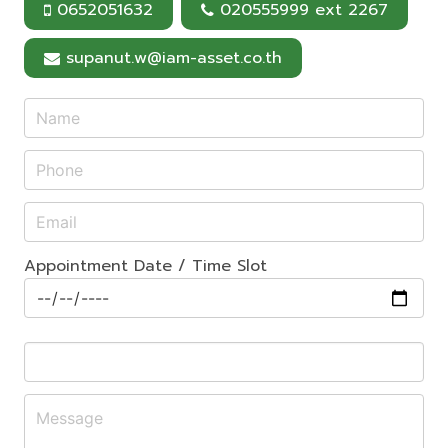
0652051632
020555999 ext 2267
supanut.w@iam-asset.co.th
Appointment Date / Time Slot