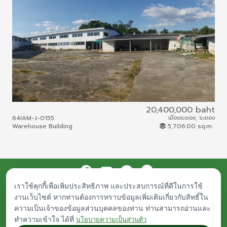
20,400,000 baht
64IAM-J-0155
เมืองระยอง, ระยอง
68I
Warehouse Building
5,706.00 sq.m.
To
เราใช้คุกกี้เพื่อเพิ่มประสิทธิภาพ และประสบการณ์ที่ดีในการใช้
Procurement
Public Documents
Career
Contact Us
งานเว็บไซต์ หากท่านต้องการทราบข้อมูลเพิ่มเติมเกี่ยวกับสิทธิ์ใน
© Islamic Bank Asset Management - IAM. All rights reserved.
ความเป็นเจ้าของข้อมูลส่วนบุคคลของท่าน ท่านสามารถอ่านและ
Any inquiries, plese contact
iam-asset@iam-asset.co.th
|
About Legal
|
ทำความเข้าใจ ได้ที่
Privacy Policy
นโยบายความเป็นส่วนตัว