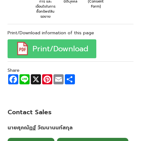
การ และ
นิติบุคคล
(Consent
เงื่อนไขในการ
Form)
ซื้อทรัพย์สิน
รอขาย
Print/Download information of this page
Print/Download
Share
F
L
X
P
E
S
a
i
i
m
h
c
n
n
a
a
e
e
t
i
r
b
e
l
e
o
r
o
e
Contact Sales
k
s
t
นายศุภณัฏฐ์ วัฒนานนท์สกุล