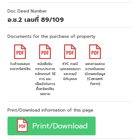
Doc Deed Number
อ.ช.2 เลขที่ 89/109
Documents for the purchase of property
ใบคำขอเสนอ
หนังสือรับ
KYC กรณี
เอกสารแสดง
ราคาทรัพย์สิน
ทราบประกาศ
บุคคลธรรมดา
ความยินยอม
หลักเกณฑ์ วิธี
และกรณี
เปิดเผยข้อมูล
การ และ
นิติบุคคล
(Consent
เงื่อนไขในการ
Form)
ซื้อทรัพย์สิน
รอขาย
Print/Download information of this page
Print/Download