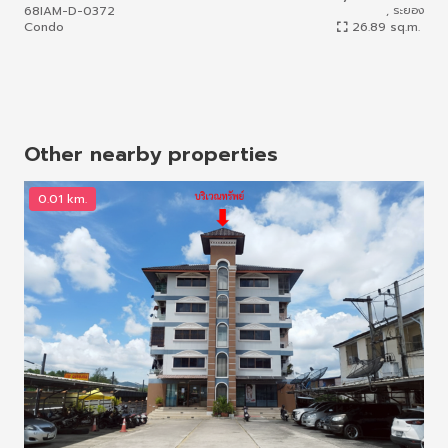
68IAM-D-0372
, ระยอง
64I
Condo
26.89 sq.m.
Con
Other nearby properties
0.01 km.
0