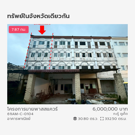
ทรัพย์ในจังหวัดเดียวกัน
7.87 กม.
7
โครงการบายพาสสแควร์
6,000,000 บาท
โค
61IAM-C-0104
กะทู้ ภูเก็ต
61I
อาคารพาณิชย์
30.80 ตร.ว.
332.50 ตร.ม.
อาค