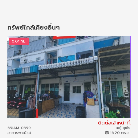
ทรัพย์ใกล้เคียงอื่นๆ
0.01 กม.
2
ติดต่อเจ้าหน้าที่.
69IAM-0399
กะทู้ ภูเก็ต
67I
อาคารพาณิชย์
16.20 ตร.ว.
ทาวน