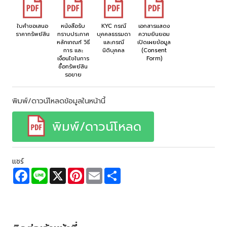
ใบคำขอเสนอ
หนังสือรับ
KYC กรณี
เอกสารแสดง
ราคาทรัพย์สิน
ทราบประกาศ
บุคคลธรรมดา
ความยินยอม
หลักเกณฑ์ วิธี
และกรณี
เปิดเผยข้อมูล
การ และ
นิติบุคคล
(Consent
เงื่อนไขในการ
Form)
ซื้อทรัพย์สิน
รอขาย
พิมพ์/ดาวน์โหลดข้อมูลในหน้านี้
พิมพ์/ดาวน์โหลด
แชร์
F
L
X
P
E
S
a
i
i
m
h
c
n
n
a
a
e
e
t
i
r
b
e
l
e
o
r
o
e