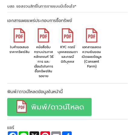
บสอ. ขอสงวนสิทธิ์ในการขายแบบมีเงื่อนไข*
เอกสารเผยแพร่ประกอบการซื้อทรัพย์
ใบคำขอเสนอ
หนังสือรับ
KYC กรณี
เอกสารแสดง
ราคาทรัพย์สิน
ทราบประกาศ
บุคคลธรรมดา
ความยินยอม
หลักเกณฑ์ วิธี
และกรณี
เปิดเผยข้อมูล
การ และ
นิติบุคคล
(Consent
เงื่อนไขในการ
Form)
ซื้อทรัพย์สิน
รอขาย
พิมพ์/ดาวน์โหลดข้อมูลในหน้านี้
พิมพ์/ดาวน์โหลด
แชร์
F
L
X
P
E
S