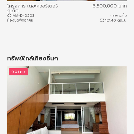
โครงการ เดอะควอร์เตอร์
6,500,000 บาท
โคร
ภูเก็ต
ภูเ
65IAM-D-0203
ถลาง ภูเก็ต
65I
ห้องชุดพักอาศัย
121.40 ตร.ม.
ห้อง
ทรัพย์ใกล้เคียงอื่นๆ
0.01 กม.
0