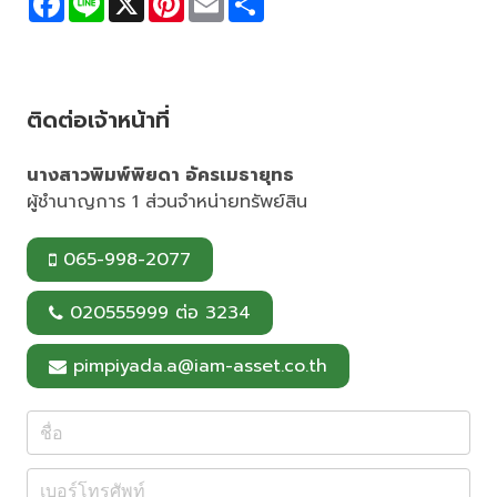
a
i
i
m
h
c
n
n
a
a
e
e
t
i
r
b
e
l
e
o
r
o
e
ติดต่อเจ้าหน้าที่
k
s
t
นางสาวพิมพ์พิยดา อัครเมธายุทธ
ผู้ชำนาญการ 1 ส่วนจำหน่ายทรัพย์สิน
065-998-2077
020555999 ต่อ 3234
pimpiyada.a@iam-asset.co.th