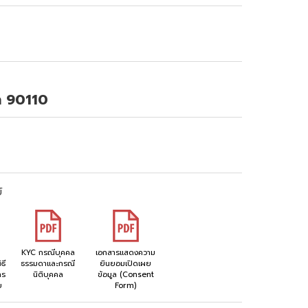
า 90110
์
KYC กรณีบุคคล
เอกสารแสดงความ
ธี
ธรรมดาและกรณี
ยินยอมเปิดเผย
าร
นิติบุคคล
ข้อมูล (Consent
ย
Form)