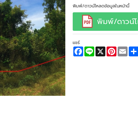
พิมพ์/ดาวน์โหลดข้อมูลในหน้านี้
พิมพ์/ดาวน์
แชร์
F
L
X
P
E
a
i
i
m
c
n
n
a
e
e
t
i
b
e
l
o
r
o
e
k
s
t