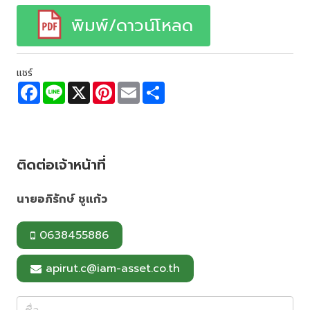
พิมพ์/ดาวน์โหลด
แชร์
F
L
X
P
E
S
a
i
i
m
h
c
n
n
a
a
e
e
t
i
r
b
e
l
e
o
r
o
e
ติดต่อเจ้าหน้าที่
k
s
t
นายอภิรักษ์ ชูแก้ว
0638455886
apirut.c@iam-asset.co.th