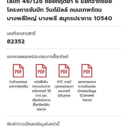
เลขที่ 46/126 ซอยกฤตยา 6 แยกจากซอย
โครงการซัมมิท วินด์มิลล์ ถนนเทพรัตน
บางพลีใหญ่ บางพลี สมุทรปราการ 10540
เลขที่เอกสารสิทธิ์
82352
เอกสารเผยแพร่ประกอบการซื้อทรัพย์
ใบคำขอเสนอ
หนังสือรับ
KYC กรณี
เอกสารแสดง
ราคาทรัพย์สิน
ทราบประกาศ
บุคคลธรรมดา
ความยินยอม
หลักเกณฑ์ วิธี
และกรณี
เปิดเผยข้อมูล
การ และ
นิติบุคคล
(Consent
เงื่อนไขในการ
Form)
ซื้อทรัพย์สิน
รอขาย
พิมพ์/ดาวน์โหลดข้อมูลในหน้านี้