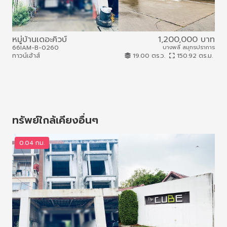
หมู่บ้านเดอะคิวบ์
1,200,000 บาท
หมู
66IAM-B-0260
บางพลี สมุทรปราการ
66I
ทาวน์เฮ้าส์
19.00 ตร.ว.
150.92 ตร.ม.
ทาวน
ทรัพย์ใกล้เคียงอื่นๆ
0.04 กม.
0