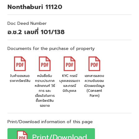
Nonthaburi 11120
Doc Deed Number
อ.ช.2 เลขที่ 101/138
Documents for the purchase of property
ใบคำขอเสนอ
หนังสือรับ
KYC กรณี
เอกสารแสดง
ราคาทรัพย์สิน
ทราบประกาศ
บุคคลธรรมดา
ความยินยอม
หลักเกณฑ์ วิธี
และกรณี
เปิดเผยข้อมูล
การ และ
นิติบุคคล
(Consent
เงื่อนไขในการ
Form)
ซื้อทรัพย์สิน
รอขาย
Print/Download information of this page
Print/Download