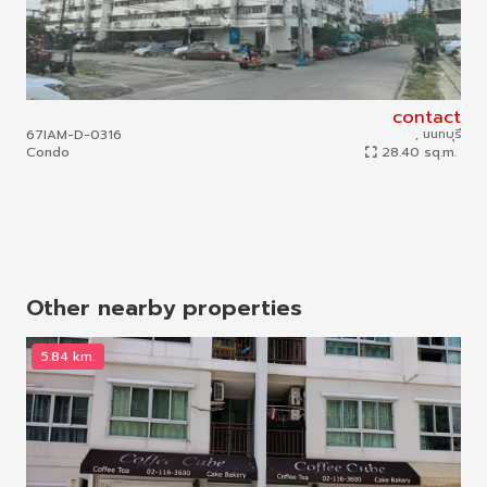
contact
67IAM-D-0316
, นนทบุรี
68I
Condo
28.40 sq.m.
To
Other nearby properties
5.84 km.
7