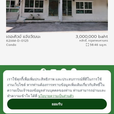
เดอะคิวบ์ แจ้งวัฒนะ
3,000,000 baht
เพอ
รัต
62IAM-D-0125
หลักสี่, กรุงเทพมหานคร
Condo
58.46 sq.m.
61I
Hou
เราใช้คุกกี้เพื่อเพิ่มประสิทธิภาพ และประสบการณ์ที่ดีในการใช้
Procurement
Public Documents
Career
Contact Us
งานเว็บไซต์ หากท่านต้องการทราบข้อมูลเพิ่มเติมเกี่ยวกับสิทธิ์ใน
© Islamic Bank Asset Management - IAM. All rights reserved.
ความเป็นเจ้าของข้อมูลส่วนบุคคลของท่าน ท่านสามารถอ่านและ
Any inquiries, plese contact
iam-asset@iam-asset.co.th
|
About Legal
|
ทำความเข้าใจ ได้ที่
Privacy Policy
นโยบายความเป็นส่วนตัว
ยอมรับ
designed by
Indigo International.