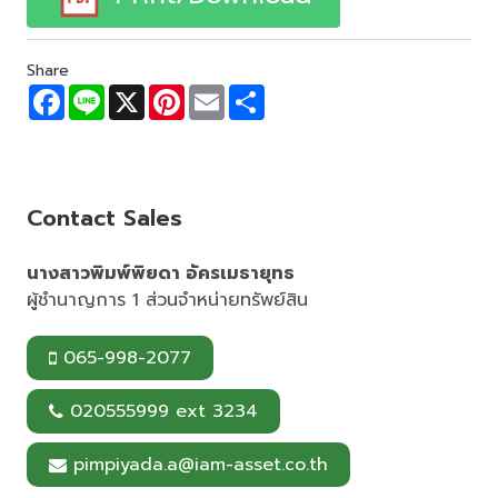
Share
F
L
X
P
E
S
a
i
i
m
h
c
n
n
a
a
e
e
t
i
r
b
e
l
e
o
r
o
e
Contact Sales
k
s
t
นางสาวพิมพ์พิยดา อัครเมธายุทธ
ผู้ชำนาญการ 1 ส่วนจำหน่ายทรัพย์สิน
065-998-2077
020555999 ext 3234
pimpiyada.a@iam-asset.co.th