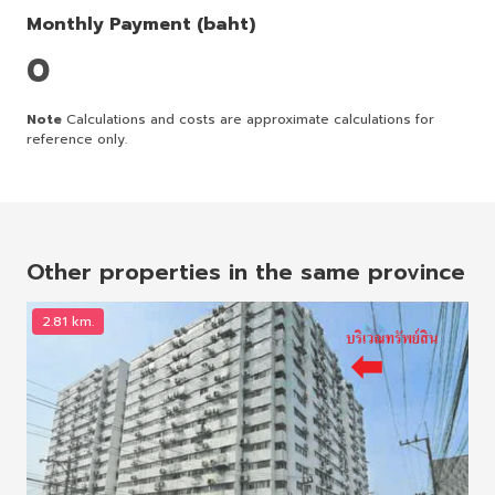
Monthly Payment (baht)
0
Note
Calculations and costs are approximate calculations for
reference only.
Other properties in the same province
2.81 km.
3