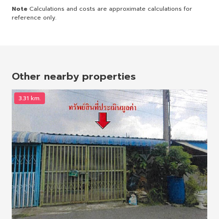
Note
Calculations and costs are approximate calculations for
reference only.
Other nearby properties
3.31 km.
7