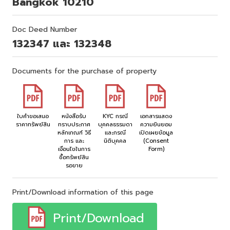
Bangkok 10210
Doc Deed Number
132347 และ 132348
Documents for the purchase of property
ใบคำขอเสนอ
หนังสือรับ
KYC กรณี
เอกสารแสดง
ราคาทรัพย์สิน
ทราบประกาศ
บุคคลธรรมดา
ความยินยอม
หลักเกณฑ์ วิธี
และกรณี
เปิดเผยข้อมูล
การ และ
นิติบุคคล
(Consent
เงื่อนไขในการ
Form)
ซื้อทรัพย์สิน
รอขาย
Print/Download information of this page
Print/Download