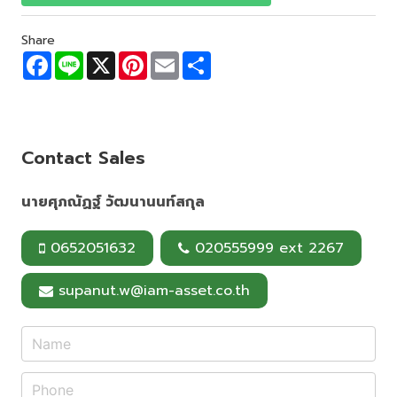
Share
F
L
X
P
E
S
a
i
i
m
h
c
n
n
a
a
e
e
t
i
r
b
e
l
e
o
r
o
e
Contact Sales
k
s
t
นายศุภณัฏฐ์ วัฒนานนท์สกุล
0652051632
020555999 ext 2267
supanut.w@iam-asset.co.th