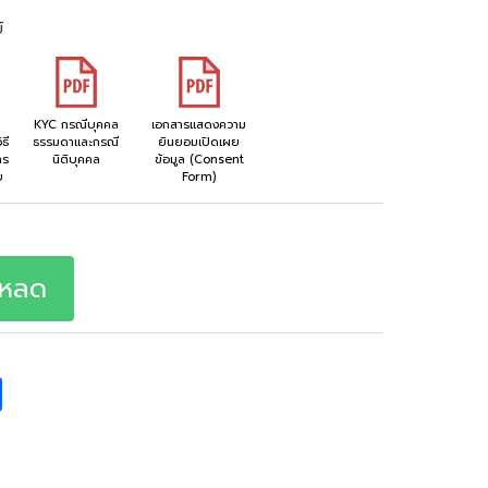
์
KYC กรณีบุคคล
เอกสารแสดงความ
ธี
ธรรมดาและกรณี
ยินยอมเปิดเผย
าร
นิติบุคคล
ข้อมูล (Consent
ย
Form)
โหลด
S
h
a
r
e