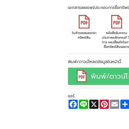
เอกสารเผยแพร่ประกอบการซื้อทรัพย
ใบคำขอเสนอราคา
หนังสือรับทราบ
ทรัพย์สิน
ประกาศหลักเกณฑ์ วิ
การ และเงื่อนไขในก
ซื้อทรัพย์สินรอขา
พิมพ์/ดาวน์โหลดข้อมูลในหน้านี้
พิมพ์/ดาวน์
แชร์
F
L
X
P
E
a
i
i
m
c
n
n
a
e
e
t
i
b
e
l
o
r