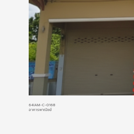
64IAM-C-0168
อาคารพาณิชย์