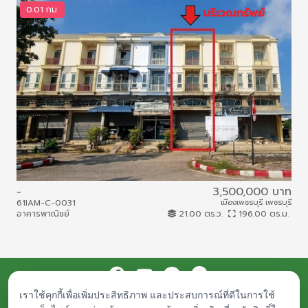
0.01 กม.
0
-
3,500,000 บาท
61IAM-C-0031
เมืองเพชรบุรี เพชรบุรี
68I
อาคารพาณิชย์
21.00 ตร.ว.
196.00 ตร.ม.
บ้าน
เราใช้คุกกี้เพื่อเพิ่มประสิทธิภาพ และประสบการณ์ที่ดีในการใช้
ประกาศจัดซื้อจัดจ้าง
เอกสารเผยแพร่
ร่วมงานกับเรา
ติดต่อเรา