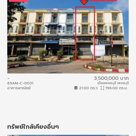
-
3,500,000 บาท
61IAM-C-0031
เมืองเพชรบุรี เพชรบุรี
68I
อาคารพาณิชย์
21.00 ตร.ว.
196.00 ตร.ม.
บ้าน
ทรัพย์ใกล้เคียงอื่นๆ