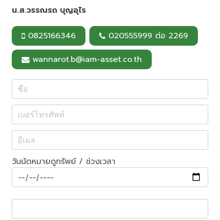
น.ส.วรรณรถ บุญอุไร
0825166346
020555999 ต่อ 2269
wannarot.b@iam-asset.co.th
วันนัดหมายดูทรัพย์ / ช่วงเวลา