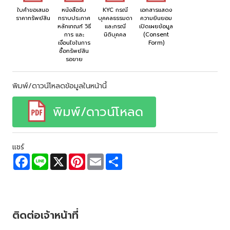
ใบคำขอเสนอ
หนังสือรับ
KYC กรณี
เอกสารแสดง
ราคาทรัพย์สิน
ทราบประกาศ
บุคคลธรรมดา
ความยินยอม
หลักเกณฑ์ วิธี
และกรณี
เปิดเผยข้อมูล
การ และ
นิติบุคคล
(Consent
เงื่อนไขในการ
Form)
ซื้อทรัพย์สิน
รอขาย
พิมพ์/ดาวน์โหลดข้อมูลในหน้านี้
พิมพ์/ดาวน์โหลด
แชร์
F
L
X
P
E
S
a
i
i
m
h
c
n
n
a
a
e
e
t
i
r
b
e
l
e
o
r
o
e
ติดต่อเจ้าหน้าที่
k
s
t