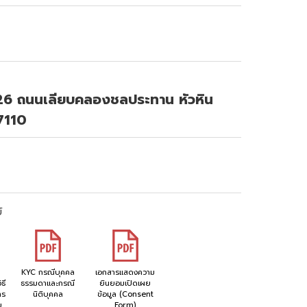
6 ถนนเลียบคลองชลประทาน หัวหิน
77110
์
KYC กรณีบุคคล
เอกสารแสดงความ
ธี
ธรรมดาและกรณี
ยินยอมเปิดเผย
าร
นิติบุคคล
ข้อมูล (Consent
ย
Form)