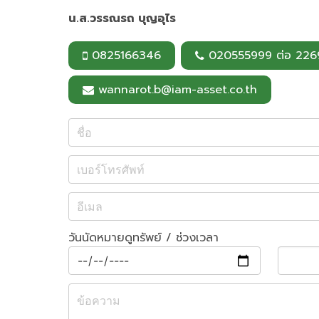
น.ส.วรรณรถ บุญอุไร
0825166346
020555999 ต่อ 226
wannarot.b@iam-asset.co.th
วันนัดหมายดูทรัพย์ / ช่วงเวลา