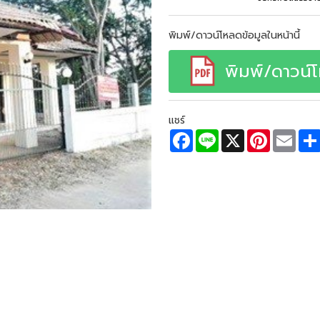
พิมพ์/ดาวน์โหลดข้อมูลในหน้านี้
พิมพ์/ดาวน์
แชร์
F
L
X
P
E
a
i
i
m
c
n
n
a
e
e
t
i
b
e
l
o
r
o
e
k
s
t