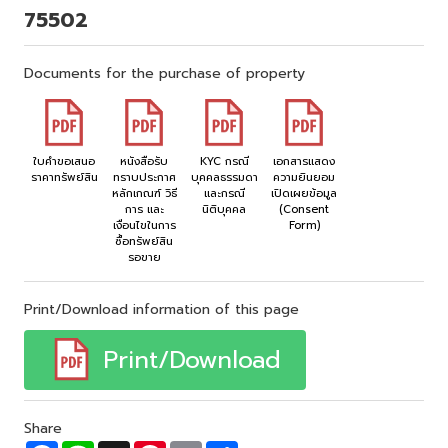
75502
Documents for the purchase of property
ใบคำขอเสนอ
หนังสือรับ
KYC กรณี
เอกสารแสดง
ราคาทรัพย์สิน
ทราบประกาศ
บุคคลธรรมดา
ความยินยอม
หลักเกณฑ์ วิธี
และกรณี
เปิดเผยข้อมูล
การ และ
นิติบุคคล
(Consent
เงื่อนไขในการ
Form)
ซื้อทรัพย์สิน
รอขาย
Print/Download information of this page
Print/Download
Share