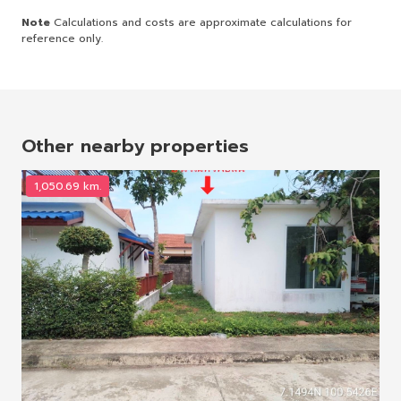
Note
Calculations and costs are approximate calculations for
reference only.
Other nearby properties
1,050.69 km.
1