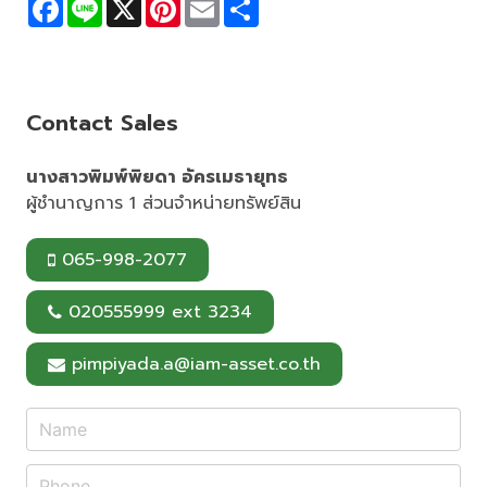
F
L
X
P
E
S
a
i
i
m
h
c
n
n
a
a
e
e
t
i
r
b
e
l
e
o
r
o
e
Contact Sales
k
s
t
นางสาวพิมพ์พิยดา อัครเมธายุทธ
ผู้ชำนาญการ 1 ส่วนจำหน่ายทรัพย์สิน
065-998-2077
020555999 ext 3234
pimpiyada.a@iam-asset.co.th