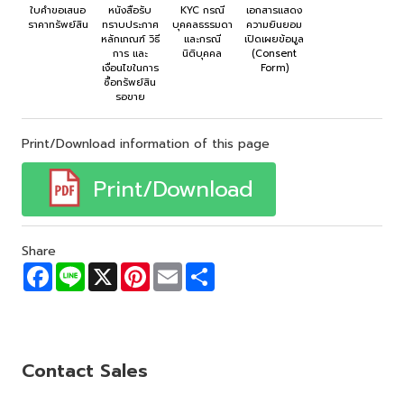
ใบคำขอเสนอ
หนังสือรับ
KYC กรณี
เอกสารแสดง
ราคาทรัพย์สิน
ทราบประกาศ
บุคคลธรรมดา
ความยินยอม
หลักเกณฑ์ วิธี
และกรณี
เปิดเผยข้อมูล
การ และ
นิติบุคคล
(Consent
เงื่อนไขในการ
Form)
ซื้อทรัพย์สิน
รอขาย
Print/Download information of this page
Print/Download
Share
F
L
X
P
E
S
a
i
i
m
h
c
n
n
a
a
e
e
t
i
r
b
e
l
e
o
r
o
e
Contact Sales
k
s
t