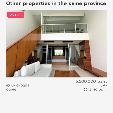
Other properties in the same province
0.01 km.
0
6,500,000 baht
65IAM-D-0204
, ภูเก็ต
65I
Condo
121.40 sq.m.
Con