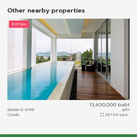
Other nearby properties
0.01 km.
0
13,400,000 baht
65IAM-D-0199
, ภูเก็ต
65I
Condo
267.04 sq.m.
Con