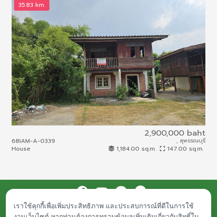
35.83 km.
1
2,900,000 baht
68IAM-A-0339
, สุพรรณบุรี
66I
House
1,184.00 sq.m.
147.00 sq.m.
Com
เราใช้คุกกี้เพื่อเพิ่มประสิทธิภาพ และประสบการณ์ที่ดีในการใช้
Procurement
Public Documents
Career
Contact Us
งานเว็บไซต์ หากท่านต้องการทราบข้อมูลเพิ่มเติมเกี่ยวกับสิทธิ์ใน