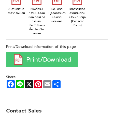
ใบคำขอเสนอ
หนังสือรับ
KYC กรณี
เอกสารแสดง
ราคาทรัพย์สิน
ทราบประกาศ
บุคคลธรรมดา
ความยินยอม
หลักเกณฑ์ วิธี
และกรณี
เปิดเผยข้อมูล
การ และ
นิติบุคคล
(Consent
เงื่อนไขในการ
Form)
ซื้อทรัพย์สิน
รอขาย
Print/Download information of this page
Print/Download
Share
F
L
X
P
E
S
a
i
i
m
h
c
n
n
a
a
e
e
t
i
r
b
e
l
e
o
r
o
e
Contact Sales
k
s