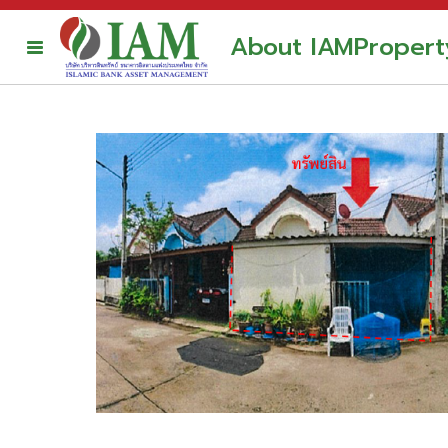
About IAM
Propert