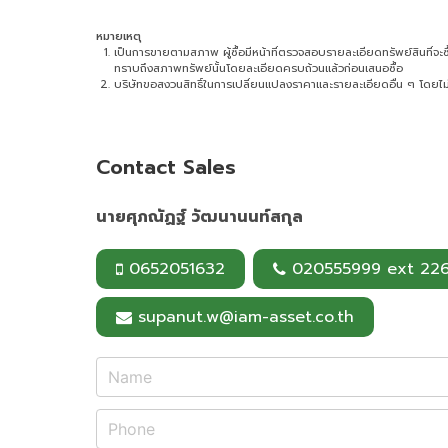
หมายเหตุ
เป็นการขายตามสภาพ ผู้ซื้อมีหน้าที่ตรวจสอบรายละเอียดทรัพย์สินที่จะซื้อ 
ทราบถึงสภาพทรัพย์นั้นโดยละเอียดครบถ้วนแล้วก่อนเสนอซื้อ
บริษัทขอสงวนสิทธิ์ในการเปลี่ยนแปลงราคาและรายละเอียดอื่น ๆ โดยไม่
Contact Sales
นายศุภณัฏฐ์ วัฒนานนท์สกุล
0652051632
020555999 ext 22
supanut.w@iam-asset.co.th