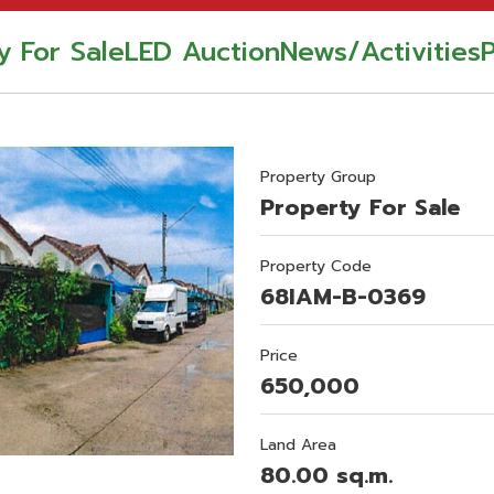
y For Sale
LED Auction
News/Activities
Property Group
Property For Sale
Property Code
68IAM-B-0369
Price
650,000
Land Area
80.00 sq.m.