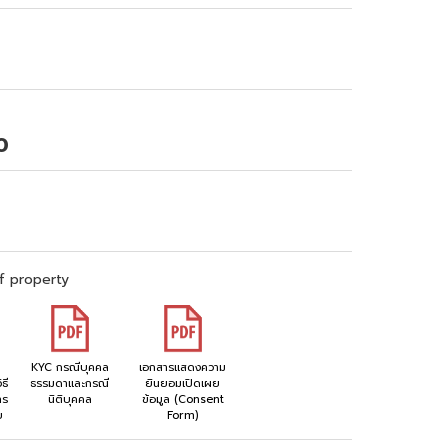
0
f property
KYC กรณีบุคคล
เอกสารแสดงความ
ธี
ธรรมดาและกรณี
ยินยอมเปิดเผย
าร
นิติบุคคล
ข้อมูล (Consent
ย
Form)