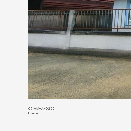
67IAM-A-0283
House