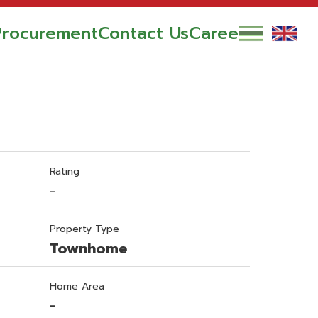
Procurement
Contact Us
Career
Rating
-
Property Type
Townhome
Home Area
-