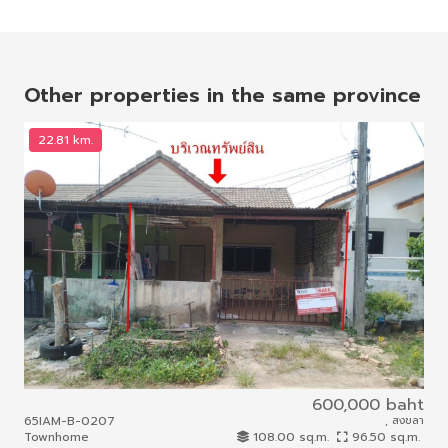
Other properties in the same province
22.81 km.
2
600,000 baht
แส
65IAM-B-0207
, สงขลา
61I
Townhome
108.00 sq.m.
96.50 sq.m.
To