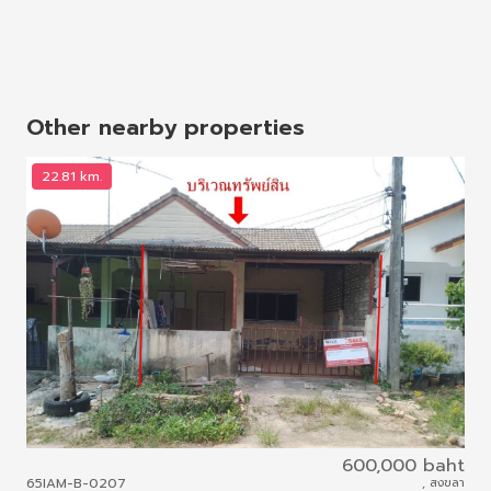
Other nearby properties
22.81 km.
2
600,000 baht
แส
65IAM-B-0207
, สงขลา
61I