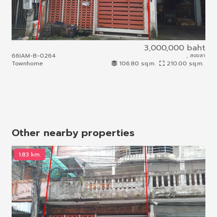
3,000,000 baht
66IAM-B-0264
, สงขลา
66I
Townhome
106.80 sq.m.
210.00 sq.m.
Com
Other nearby properties
1.83 km.
1