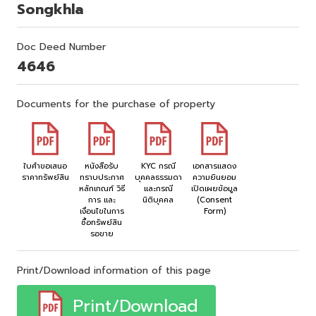
Songkhla
Doc Deed Number
4646
Documents for the purchase of property
ใบคำขอเสนอ
หนังสือรับ
KYC กรณี
เอกสารแสดง
ราคาทรัพย์สิน
ทราบประกาศ
บุคคลธรรมดา
ความยินยอม
หลักเกณฑ์ วิธี
และกรณี
เปิดเผยข้อมูล
การ และ
นิติบุคคล
(Consent
เงื่อนไขในการ
Form)
ซื้อทรัพย์สิน
รอขาย
Print/Download information of this page
Print/Download