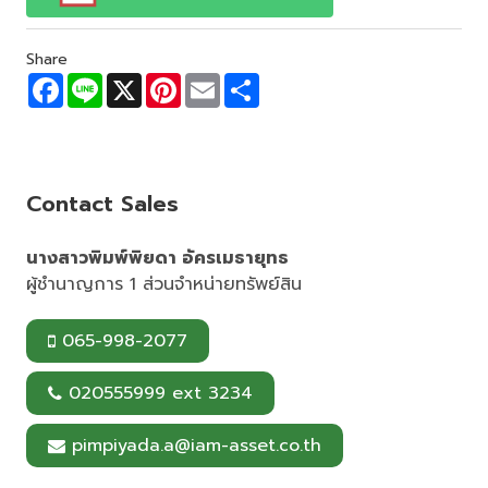
Share
F
L
X
P
E
S
a
i
i
m
h
c
n
n
a
a
e
e
t
i
r
b
e
l
e
o
r
o
e
Contact Sales
k
s
t
นางสาวพิมพ์พิยดา อัครเมธายุทธ
ผู้ชำนาญการ 1 ส่วนจำหน่ายทรัพย์สิน
065-998-2077
020555999 ext 3234
pimpiyada.a@iam-asset.co.th