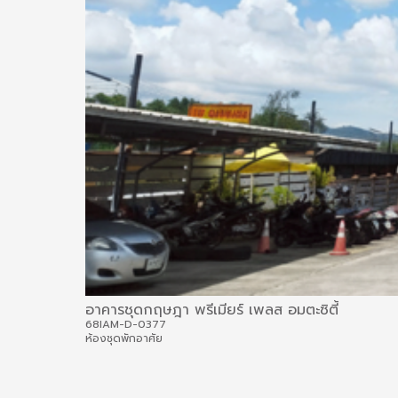
อาคารชุดกฤษฎา พรีเมียร์ เพลส อมตะซิตี้
68IAM-D-0377
ห้องชุดพักอาศัย