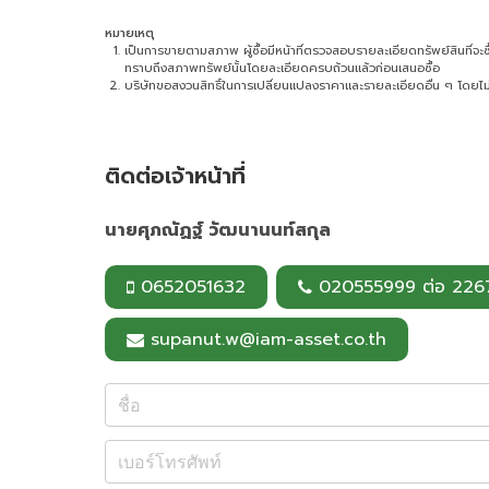
หมายเหตุ
เป็นการขายตามสภาพ ผู้ซื้อมีหน้าที่ตรวจสอบรายละเอียดทรัพย์สินที่จะซื้อ 
ทราบถึงสภาพทรัพย์นั้นโดยละเอียดครบถ้วนแล้วก่อนเสนอซื้อ
บริษัทขอสงวนสิทธิ์ในการเปลี่ยนแปลงราคาและรายละเอียดอื่น ๆ โดยไม่
ติดต่อเจ้าหน้าที่
นายศุภณัฏฐ์ วัฒนานนท์สกุล
0652051632
020555999 ต่อ 226
supanut.w@iam-asset.co.th