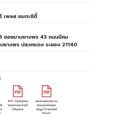
์ เพลส อมตะซิตี้
ั้น 5 ซอยมาบยางพร 43 ถนนนิคม
 มาบยางพร ปลวกแดง ระยอง 21140
์
KYC กรณีบุคคล
เอกสารแสดงความ
ธี
ธรรมดาและกรณี
ยินยอมเปิดเผย
าร
นิติบุคคล
ข้อมูล (Consent
ย
Form)