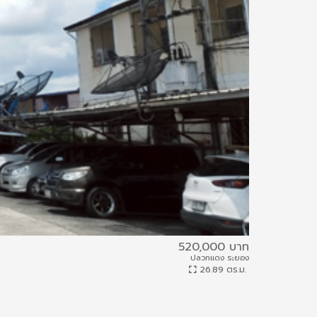
520,000 บาท
กฤษฎา พรีเมี
ปลวกแดง ระยอง
64IAM-D-0166
26.89 ตร.ม.
ห้องชุดพักอาศัย