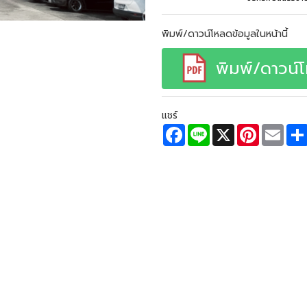
พิมพ์/ดาวน์โหลดข้อมูลในหน้านี้
พิมพ์/ดาวน์
แชร์
F
L
X
P
E
a
i
i
m
c
n
n
a
e
e
t
i
b
e
l
o
r
o
e
k
s
t