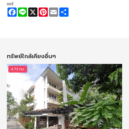
แชร์
F
L
X
P
E
S
a
i
i
m
h
c
n
n
a
a
e
e
t
i
r
b
e
l
e
o
r
o
e
k
s
t
ทรัพย์ใกล้เคียงอื่นๆ
4.73 กม.
7