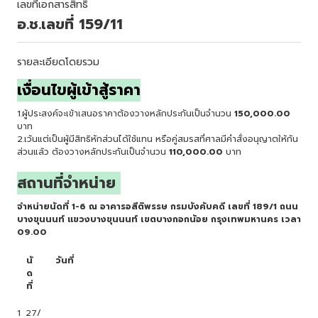
เลขที่เอกสารสิทธิ์
อ.ช.เลขที่ 159/11
รายละเอียดโดยรวม
เงื่อนไขผู้เข้าสู้ราคา
1.ผู้ประสงค์จะเข้าเสนอราคาต้องวางหลักประกันเป็นจำนวน
150,000.00
บาท
2.เว้นแต่เป็นผู้มีสิทธิหักส่วนได้ใช้แทน หรือคู่สมรสที่ศาลมีคำสั่งอนุญาตให้กัน
ส่วนแล้ว ต้องวางหลักประกันเป็นจำนวน
110,000.00
บาท
สถานที่จำหน่าย
จำหน่ายนัดที่ 1-6 ณ อาคารอสีติพรรษ กรมบังคับคดี เลขที่ 189/1 ถนน
บางขุนนนท์ แขวงบางขุนนนท์ เขตบางกอกน้อย กรุงเทพมหานคร เวลา
09.00
นั
วันที่
ด
ที่
1
27/