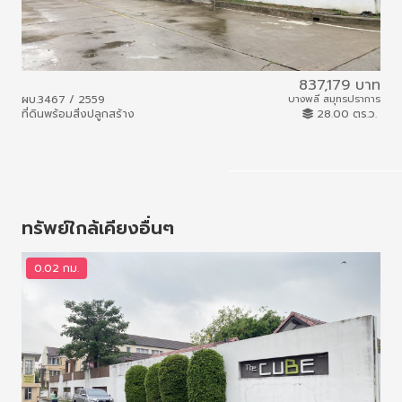
837,179 บาท
ผบ.3467 / 2559
บางพลี สมุทรปราการ
ผบ.
ที่ดินพร้อมสิ่งปลูกสร้าง
28.00 ตร.ว.
ที่ด
ทรัพย์ใกล้เคียงอื่นๆ
0.02 กม.
0