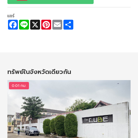
แชร์
F
L
X
P
E
S
a
i
i
m
h
c
n
n
a
a
e
e
t
i
r
b
e
l
e
o
r
o
e
k
s
t
ทรัพย์ในจังหวัดเดียวกัน
0.01 กม.
0