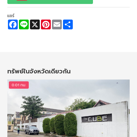
แชร์
F
L
X
P
E
S
a
i
i
m
h
c
n
n
a
a
e
e
t
i
r
b
e
l
e
o
r
o
e
k
s
t
ทรัพย์ในจังหวัดเดียวกัน
0.01 กม.
0