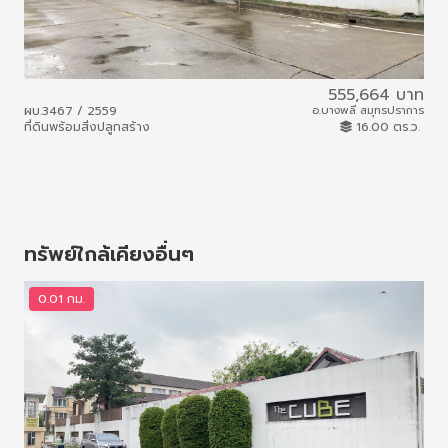
555,664 บาท
หมู
ผบ.3467 / 2559
อ.บางพลี สมุทรปราการ
ผบ.
ที่ดินพร้อมสิ่งปลูกสร้าง
16.00 ตร.ว.
ที่ด
ทรัพย์ใกล้เคียงอื่นๆ
0.01 กม.
0