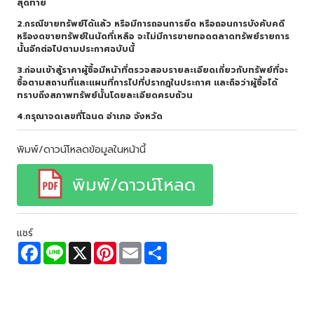
สุดท้าย
2.กรณีขายทรัพย์ได้แล้ว หรือมีการถอนการยึด หรือถอนการบังคับคดี
หรืองดขายทรัพย์ในนัดที่เหลือ จะไม่มีการขายทอดตลาดทรัพย์รายการ
นั้นอีกต่อไปตามประกาศฉบับนี้
3.ก่อนเข้าสู้ราคาผู้ซื้อมีหน้าที่ตรวจสอบรายละเอียดเกี่ยวกับทรัพย์ที่จะ
ซื้อตามสถานที่และแผนที่การไปที่ปรากฎในประกาศ และถือว่าผู้ซื้อได้
ทราบถึงสภาพทรัพย์นั้นโดยละเอียดครบถ้วน
4.กรุณาจดเลขที่โฉนด อำเภอ จังหวัด
พิมพ์/ดาวน์โหลดข้อมูลในหน้านี้
พิมพ์/ดาวน์โหลด
แชร์
F
L
X
P
E
S
a
i
i
m
h
c
n
n
a
a
e
e
t
i
r
b
e
l
e
o
r