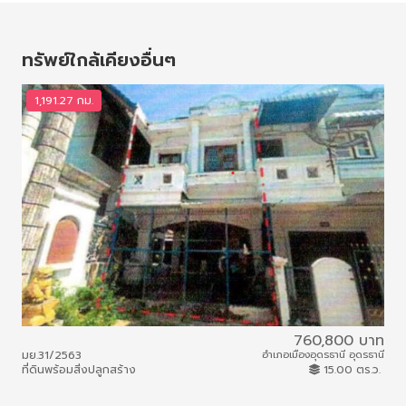
o
e
k
s
t
ทรัพย์ใกล้เคียงอื่นๆ
1,191.27 กม.
1
760,800 บาท
มย.31/2563
อำเภอเมืองอุดรธานี อุดรธานี
พ.2
ที่ดินพร้อมสิ่งปลูกสร้าง
15.00 ตร.ว.
ที่ด