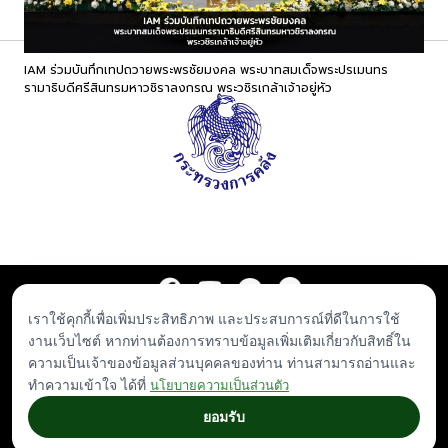
IAM ร่วมบันทึกเทปถวายพระพรชัยมงคล พระบาทสมเด็จพระปรเมนทร
บสอ.
รามาธิบดีศรีสินทรมหาวชิราลงกรณ พระวชิรเกล้าเจ้าอยู่หัว
พัชร
ธิดา
เราใช้คุกกี้เพื่อเพิ่มประสิทธิภาพ และประสบการณ์ที่ดีในการใช้
ประกาศจัดซื้อจัดจ้าง
เอกสารเผยแพร่
ร่วมงานกับเรา
ติดต่อเรา
งานเว็บไซต์ หากท่านต้องการทราบข้อมูลเพิ่มเติมเกี่ยวกับสิทธิ์ใน
© Islamic Bank Asset Management - IAM. All rights reserved.
ความเป็นเจ้าของข้อมูลส่วนบุคคลของท่าน ท่านสามารถอ่านและ
Any inquiries, plese contact
iam.admin@iam-asset.co.th
|
เกี่ยวกับกฎหมาย
|
ทำความเข้าใจ ได้ที่
นโยบายรักษาข้อมูลส่วนบุคคล
นโยบายความเป็นส่วนตัว
ยอมรับ
designed by
Indigo International.