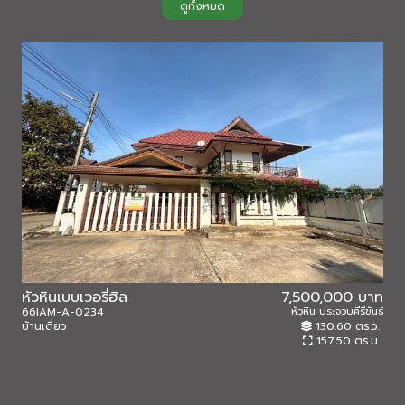
ดูทั้งหมด
หัวหินเบบเวอรี่ฮิล
7,500,000 บาท
66IAM-A-0234
หัวหิน ประจวบคีรีขันธ์
65I
บ้านเดี่ยว
130.60 ตร.ว.
อาค
157.50 ตร.ม.