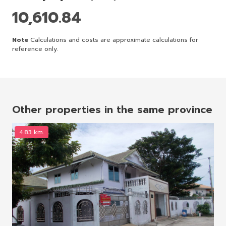
10,610.84
Note
Calculations and costs are approximate calculations for
reference only.
Other properties in the same province
4.83 km.
7