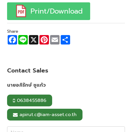
Print/Download
Share
F
L
X
P
E
S
a
i
i
m
h
c
n
n
a
a
e
e
t
i
r
b
e
l
e
o
r
o
e
Contact Sales
k
s
t
นายอภิรักษ์ ชูแก้ว
0638455886
apirut.c@iam-asset.co.th