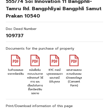
555/74 Soi lnnovation 11 Bangphli-
Tamru Rd. Bangphliyai Bangphli Samut
Prakan 10540
Doc Deed Number
109737
Documents for the purchase of property
ใบคำขอเสนอ
หนังสือรับ
KYC กรณี
เอกสารแสดง
ราคาทรัพย์สิน
ทราบประกาศ
บุคคลธรรมดา
ความยินยอม
หลักเกณฑ์ วิธี
และกรณี
เปิดเผยข้อมูล
การ และ
นิติบุคคล
(Consent
เงื่อนไขในการ
Form)
ซื้อทรัพย์สิน
รอขาย
Print/Download information of this page