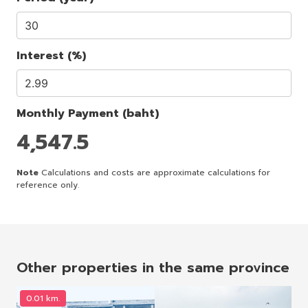
Interest (%)
Monthly Payment (baht)
4,547.5
Note
Calculations and costs are approximate calculations for
reference only.
Other properties in the same province
0.01 km.
0