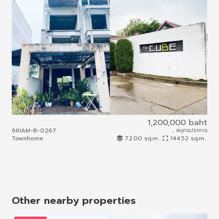
1,200,000 baht
66IAM-B-0267
, สมุทรปราการ
66I
Townhome
72.00 sq.m.
144.52 sq.m.
To
Other nearby properties