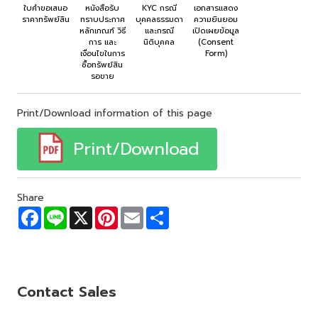
ใบคำขอเสนอ
หนังสือรับ
KYC กรณี
เอกสารแสดง
ราคาทรัพย์สิน
ทราบประกาศ
บุคคลธรรมดา
ความยินยอม
หลักเกณฑ์ วิธี
และกรณี
เปิดเผยข้อมูล
การ และ
นิติบุคคล
(Consent
เงื่อนไขในการ
Form)
ซื้อทรัพย์สิน
รอขาย
Print/Download information of this page
Print/Download
Share
F
L
X
P
E
S
a
i
i
m
h
c
n
n
a
a
e
e
t
i
r
b
e
l
e
o
r
o
e
Contact Sales
k
s
t