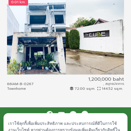
0.01 km.
0
1,200,000 baht
66IAM-B-0267
, สมุทรปราการ
66I
Townhome
72.00 sq.m.
144.52 sq.m.
To
เราใช้คุกกี้เพื่อเพิ่มประสิทธิภาพ และประสบการณ์ที่ดีในการใช้
Procurement
Public Documents
Career
Contact Us
งานเว็บไซต์ หากท่านต้องการทราบข้อมูลเพิ่มเติมเกี่ยวกับสิทธิ์ใน