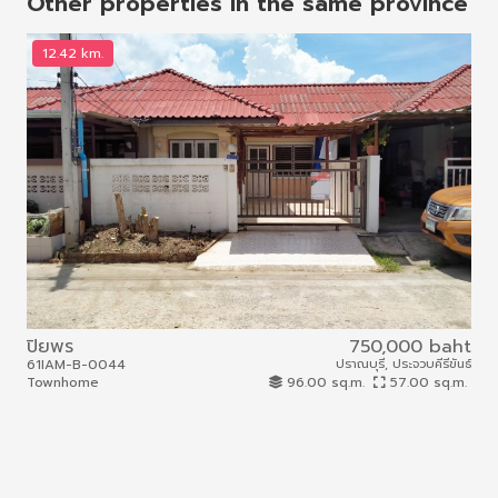
Other properties in the same province
12.42 km.
2
ปิยพร
750,000 baht
-
61IAM-B-0044
ปราณบุรี, ประจวบคีรีขันธ์
61I
Townhome
96.00 sq.m.
57.00 sq.m.
Com