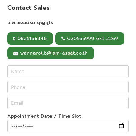
o
e
Contact Sales
k
s
t
น.ส.วรรณรถ บุญอุไร
0825166346
020555999 ext 2269
wannarot.b@iam-asset.co.th
Appointment Date / Time Slot