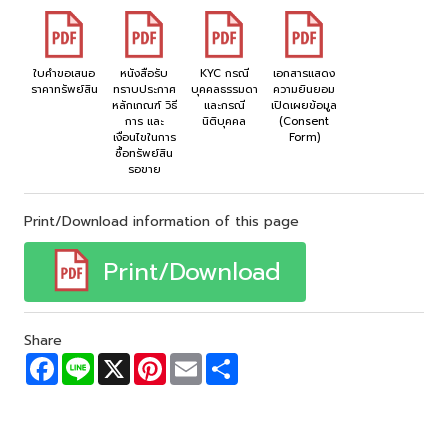
ใบคำขอเสนอ
หนังสือรับ
KYC กรณี
เอกสารแสดง
ราคาทรัพย์สิน
ทราบประกาศ
บุคคลธรรมดา
ความยินยอม
หลักเกณฑ์ วิธี
และกรณี
เปิดเผยข้อมูล
การ และ
นิติบุคคล
(Consent
เงื่อนไขในการ
Form)
ซื้อทรัพย์สิน
รอขาย
Print/Download information of this page
Print/Download
Share
F
L
X
P
E
S
a
i
i
m
h
c
n
n
a
a
e
e
t
i
r
b
e
l
e
o
r