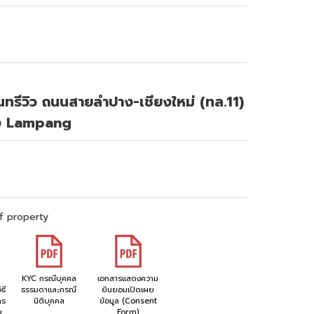
นทรีวิว ถนนสายลำปาง-เชียงใหม่ (ทล.11)
ง Lampang
f property
KYC กรณีบุคคล
เอกสารแสดงความ
ธี
ธรรมดาและกรณี
ยินยอมเปิดเผย
าร
นิติบุคคล
ข้อมูล (Consent
ย
Form)