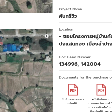
Project Name
คันทรีวิว
Location
- ซอยโครงการหมู่บ้านคั
ปงแสนทอง เมืองลำปา
Doc Deed Number
134996, 142004
Documents for the purchase o
ใบคำขอเสนอราคา
หนังสือรับทราบ
ทรัพย์สิน
ประกาศหลักเกณฑ์ วิ
การ และเงื่อนไขในก
ซื้อทรัพย์สินรอขา