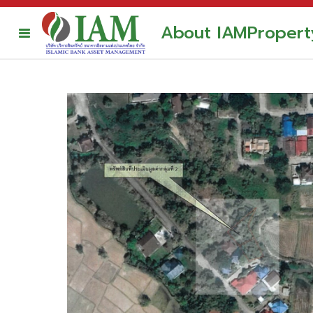
About IAM
Propert