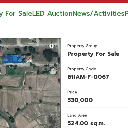
y For Sale
LED Auction
News/Activities
Property Group
Property For Sale
Property Code
61IAM-F-0067
Price
530,000
Land Area
524.00 sq.m.