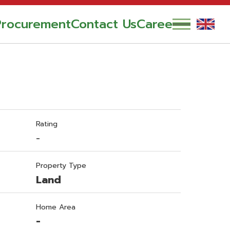
Procurement
Contact Us
Career
Rating
-
Property Type
Land
Home Area
-