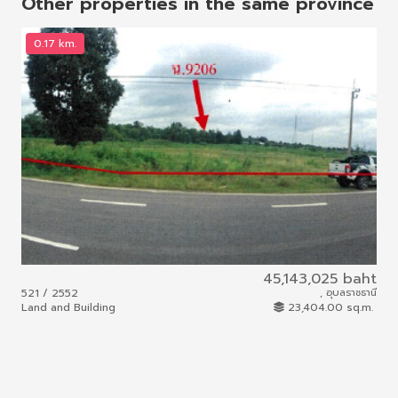
Other properties in the same province
0.17 km.
45,143,025 baht
521 / 2552
, อุบลราชธานี
Land and Building
23,404.00 sq.m.