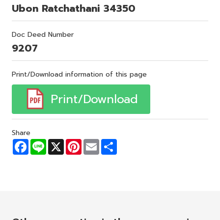
Ubon Ratchathani 34350
Doc Deed Number
9207
Print/Download information of this page
Print/Download
Share
F
L
X
P
E
S
a
i
i
m
h
c
n
n
a
a
e
e
t
i
r
b
e
l
e
o
r
o
e
k
s
t