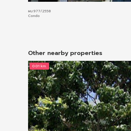
ผบ.977/2558
Condo
Other nearby properties
0.01 km.