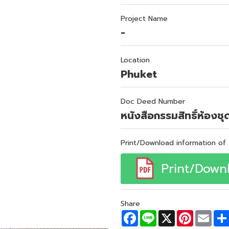
Project Name
-
Location
Phuket
Doc Deed Number
หนังสือกรรมสิทธิ์ห้องชุ
Print/Download information of 
Print/Down
Share
F
L
X
P
E
a
i
i
m