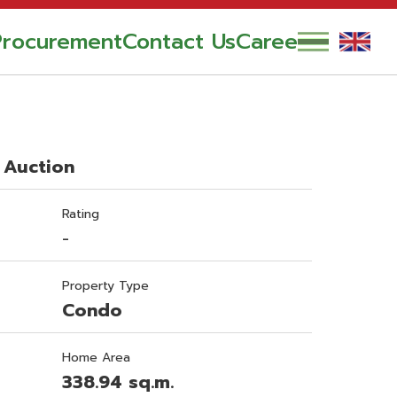
Procurement
Contact Us
Career
 Auction
Rating
-
Property Type
Condo
Home Area
338.94 sq.m.