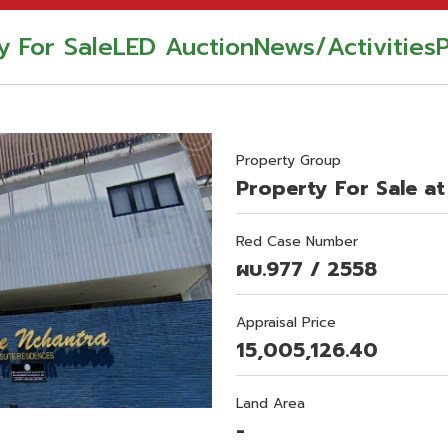
y For Sale
LED Auction
News/Activities
Property Group
Property For Sale at
Red Case Number
ผบ.977 / 2558
Appraisal Price
15,005,126.40
Land Area
-