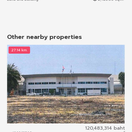
Other nearby properties
27.14 km.
2
120,483,314 baht