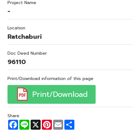
Project Name
-
Location
Ratchaburi
Doc Deed Number
96110
Print/Download information of this page
Print/Download
Share
F
L
X
P
E
S
a
i
i
m
h
c
n
n
a
a
e
e
t
i
r