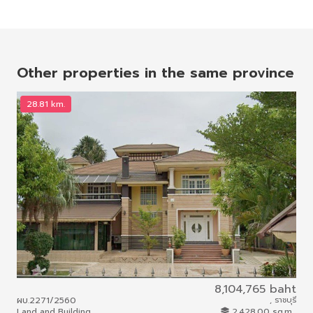
b
e
l
e
o
r
o
e
k
s
t
Other properties in the same province
28.81 km.
3
8,104,765 baht
ผบ.2271/2560
, ราชบุรี
ผบ.
Land and Building
2,428.00 sq.m.
Lan