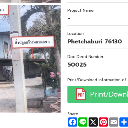
Project Name
-
Location
Phetchaburi 76130
Doc Deed Number
50025
Print/Download information of 
Print/Down
Share
F
L
X
P
E
a
i
i
m