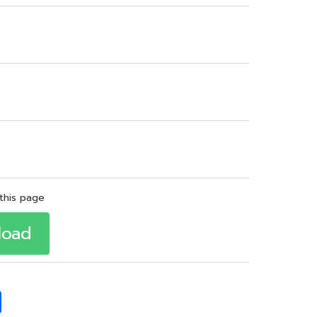
this page
load
S
h