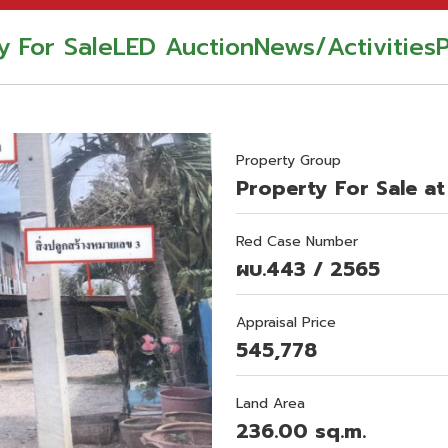
y For Sale
LED Auction
News/Activities
Property Group
Property For Sale at
Red Case Number
ผบ.443 / 2565
Appraisal Price
545,778
Land Area
236.00 sq.m.