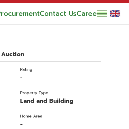
Procurement
Contact Us
Career
 Auction
Rating
-
Property Type
Land and Building
Home Area
-