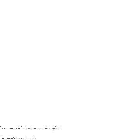
c
n
n
a
e
e
t
i
b
e
l
o
r
o
e
k
s
t
ณ สถานที่ตั้งทรัพย์สิน และถือว่าผู้ซื้อได้
ต้องแจ้งให้ทราบล่วงหน้า