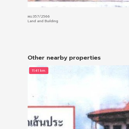
ผบ.357/2566
Land and Building
Other nearby properties
11.41 km.