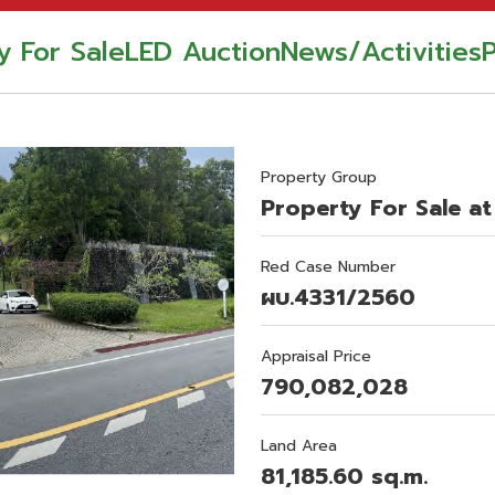
y For Sale
LED Auction
News/Activities
Property Group
Property For Sale at
Red Case Number
ผบ.4331/2560
Appraisal Price
790,082,028
Land Area
81,185.60 sq.m.