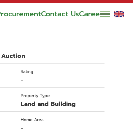
Procurement
Contact Us
Career
 Auction
Rating
-
Property Type
Land and Building
Home Area
-