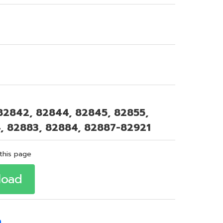
 82842, 82844, 82845, 82855,
, 82883, 82884, 82887-82921
this page
load