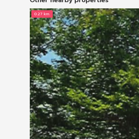
Other nearby properties
0.27 km.