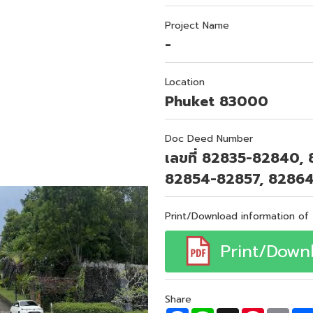
Project Name
-
Location
Phuket 83000
Doc Deed Number
เลขที่ 82835-82840,
82854-82857, 82864
Print/Download information of 
Print/Down
Share