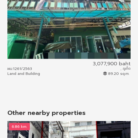
3,077,900 baht
ผบ.1261/2563
, ภูเก็ต
155
Land and Building
89.20 sq.m.
Com
Other nearby properties
6.86 km.
7