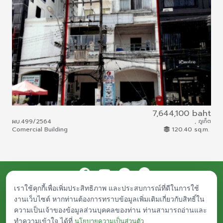
7,644,100 baht
ผบ.499/2564
, ภูเก็ต
ผบ.
Comercial Building
120.40 sq.m.
Lan
เราใช้คุกกี้เพื่อเพิ่มประสิทธิภาพ และประสบการณ์ที่ดีในการใช้
Procurement
Public Documents
Career
Contact Us
งานเว็บไซต์ หากท่านต้องการทราบข้อมูลเพิ่มเติมเกี่ยวกับสิทธิ์ใน
© Islamic Bank Asset Management - IAM. All rights reserved.
ความเป็นเจ้าของข้อมูลส่วนบุคคลของท่าน ท่านสามารถอ่านและ
Any inquiries, plese contact
iam-asset@iam-asset.co.th
|
About Legal
|
ทำความเข้าใจ ได้ที่
Privacy Policy
นโยบายความเป็นส่วนตัว