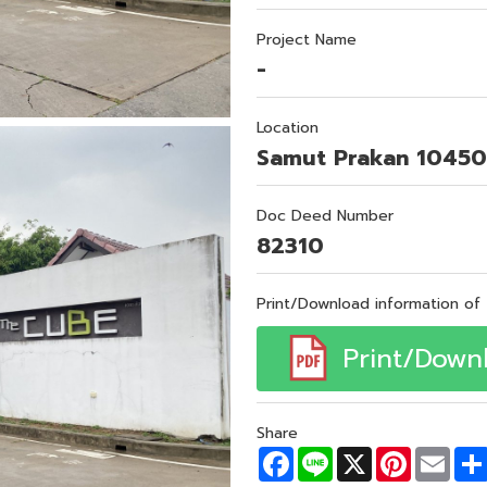
Project Name
-
Location
Samut Prakan 10450
Doc Deed Number
82310
Print/Download information of 
Print/Down
Share
F
L
X
P
E
a
i
i
m