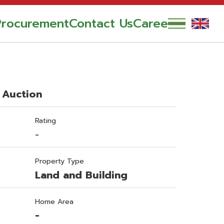
Procurement
Contact Us
Career
 Auction
Rating
-
Property Type
Land and Building
Home Area
-