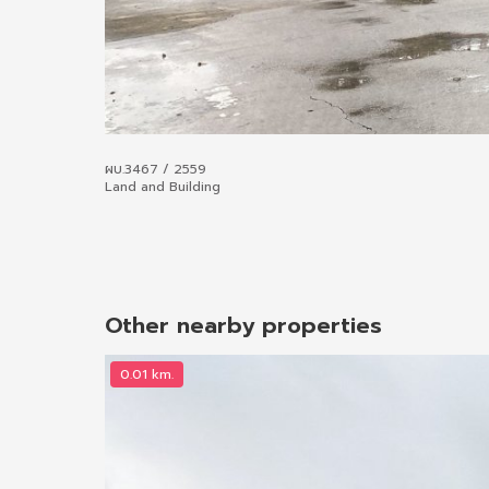
ผบ.3467 / 2559
Land and Building
Other nearby properties
0.01 km.