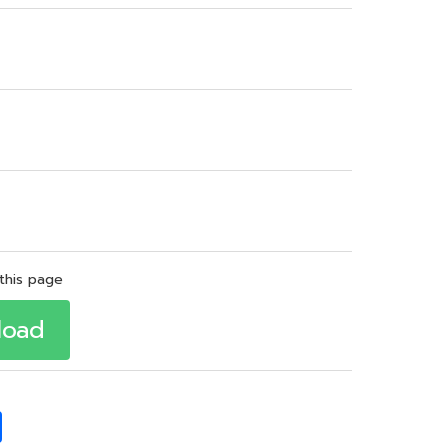
this page
load
S
h