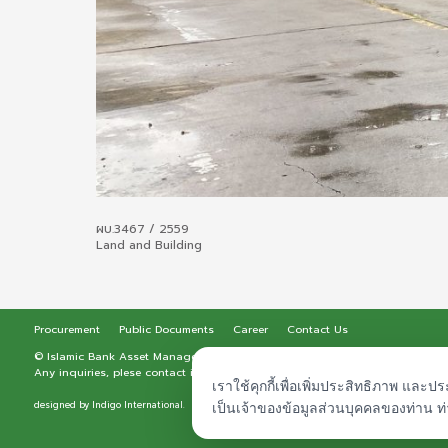
ผบ.3467 / 2559
Land and Building
Procurement
Public Documents
Career
Contact Us
© Islamic Bank Asset Management - IAM. All rights reserved.
Any inquiries, plese contact
iam-asset@iam-asset.co.th
|
About Legal
|
Priva
เราใช้คุกกี้เพื่อเพิ่มประสิทธิภาพ และ
designed by
Indigo International.
เป็นเจ้าของข้อมูลส่วนบุคคลของท่าน 