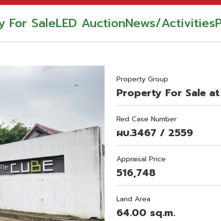
y For Sale
LED Auction
News/Activities
Property Group
Property For Sale at
Red Case Number
ผบ.3467 / 2559
Appraisal Price
516,748
Land Area
64.00 sq.m.