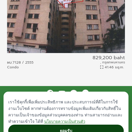
829,200 baht
ผบ.7128 / 2555
, กรุงเทพมหานคร
ผบ.
Condo
41.46 sq.m.
Con
เราใช้คุกกี้เพื่อเพิ่มประสิทธิภาพ และประสบการณ์ที่ดีในการใช้
Procurement
Public Documents
Career
Contact Us
งานเว็บไซต์ หากท่านต้องการทราบข้อมูลเพิ่มเติมเกี่ยวกับสิทธิ์ใน
© Islamic Bank Asset Management - IAM. All rights reserved.
ความเป็นเจ้าของข้อมูลส่วนบุคคลของท่าน ท่านสามารถอ่านและ
Any inquiries, plese contact
iam-asset@iam-asset.co.th
|
About Legal
|
ทำความเข้าใจ ได้ที่
Privacy Policy
นโยบายความเป็นส่วนตัว
ยอมรับ
designed by
Indigo International.