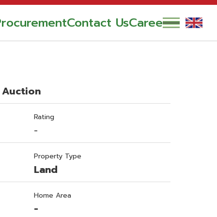
Procurement
Contact Us
Career
 Auction
Rating
-
Property Type
Land
Home Area
-