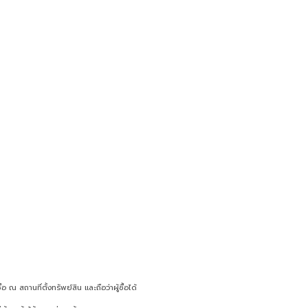
c
n
n
a
e
e
t
i
b
e
l
o
r
o
e
k
s
t
ณ สถานที่ตั้งทรัพย์สิน และถือว่าผู้ซื้อได้