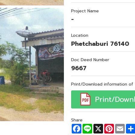
Project Name
-
Location
Phetchaburi 76140
Doc Deed Number
9667
Print/Download information of 
Print/Down
Share
F
L
X
P
E
a
i
i
m