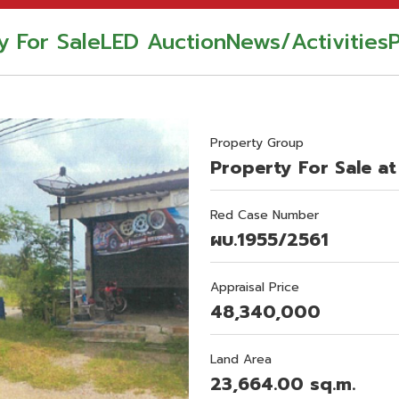
y For Sale
LED Auction
News/Activities
Property Group
Property For Sale at
Red Case Number
ผบ.1955/2561
Appraisal Price
48,340,000
Land Area
23,664.00 sq.m.