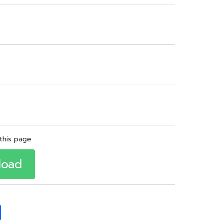
this page
load
S
h