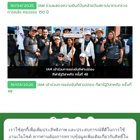
10/04/2025
IAM ร่วมแสดงความยินดีวันคล้ายวันสถาปนากระทรวง
การคลัง ครบรอบ 150 ปี
16/03/2026
IAM เข้าร่วมการแข่งขันกีฬาเปตอง กีฬารัฐวิสาหกิจ ครั้งที่
48
เราใช้คุกกี้เพื่อเพิ่มประสิทธิภาพ และประสบการณ์ที่ดีในการใช้
Procurement
Public Documents
Career
Contact Us
งานเว็บไซต์ หากท่านต้องการทราบข้อมูลเพิ่มเติมเกี่ยวกับสิทธิ์ใน
© Islamic Bank Asset Management - IAM. All rights reserved.